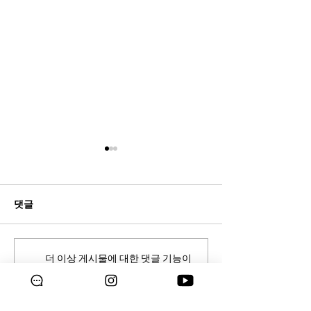
댓글
클라인 미니 압력밥솥
우리 아이를 위
더 이상 게시물에 대한 댓글 기능이
지원되지 않습니다. 자세한 사항은
사이트 소유자에게 문의하세요.