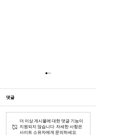
댓글
클라인 미니 압력밥솥
우리 아이를 위
더 이상 게시물에 대한 댓글 기능이
지원되지 않습니다. 자세한 사항은
사이트 소유자에게 문의하세요.