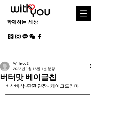
함께하는 세상
Withyou2
2025년 1월 16일
1분 분량
버터맛 베이글칩
바삭바삭~단짠 단짠~ 케이크드라마