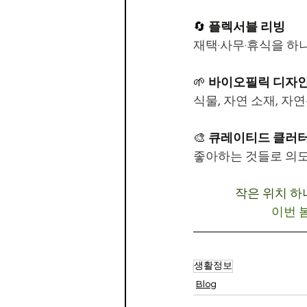
🔄 
플렉서블 리빙
재택·사무·휴식을 하
🌱 
바이오필릭 디자
식물, 자연 소재, 자
🎨 
큐레이티드 클러
좋아하는 것들로 의도
작은 위치 하
이번 
생활정보
Blog