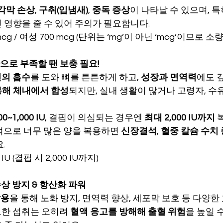
 각막 손상
, 
구취(입냄새)
, 
중독 증상
이 나타날 수 있으며, 특
 영향을 줄 수 있어 주의가 필요합니다.
mcg / 여성 700 mcg (단위는 ‘mg’이 아닌 ‘mcg’이므로 
만으로 부족할 땐 보충 필요!
인의 흡수
를 도와 뼈를 튼튼하게 하고, 
성장과 면역력
에도 
통해 체내에서 합성
되지만, 실내 생활이 많거나 고령자, 수
00~1,000 IU
, 결핍이 의심되는 경우엔 
최대 2,000 IU까지
 
적으로 너무 많은 양을 복용하면 
신장결석
, 
혈중 칼슘 수치
.
 IU (결핍 시 2,000 IU까지)
 손상 방지 & 항산화 파워
작용
을 통해 노화 방지, 면역력 향상, 세포막 보호 등 다양한
한 섭취는 오히려 
혈액 응고를 방해해 출혈 위험
을 높일 수