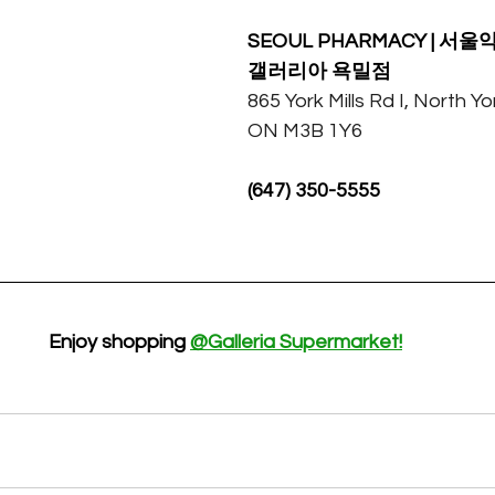
SEOUL PHARMACY | 서울
갤러리아 욕밀점
865 York Mills Rd I, North Yo
ON M3B 1Y6
(647) 350-5555
Enjoy shopping 
@Galleria Supermarket!