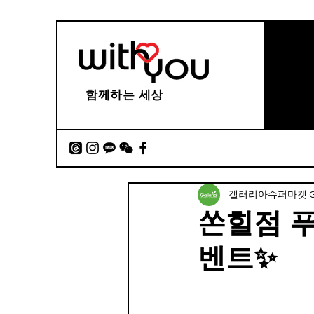
함께하는 세상
갤러리아슈퍼마켓 Gall
쏜힐점 푸
벤트✨