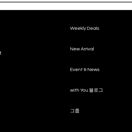
료 
Weekly Deals
New Arrival
.
Event & News
with You 블로그
그룹