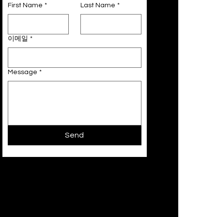
First Name
*
Last Name
*
이메일
*
Message
*
Send