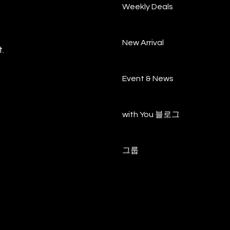
Weekly Deals
New Arrival
.
Event & News
with You 블로그
그룹