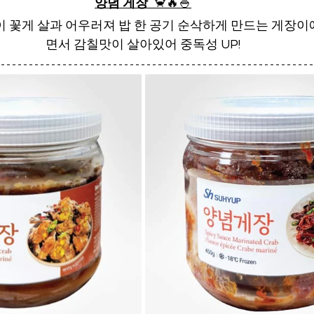
양념 게장  
🦀🔥🍚
이 꽃게 살과 어우러져 밥 한 공기 순삭하게 만드는 게장이
면서 감칠맛이 살아있어 중독성 UP!