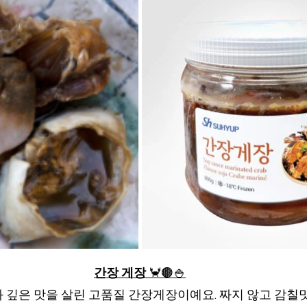
간장 게장 
🦀🟤🍚
 깊은 맛을 살린 고품질 간장게장이예요. 짜지 않고 감칠맛