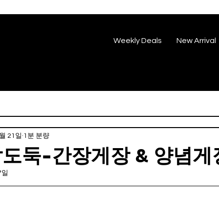
Weekly Deals
New Arrival
3월 21일
1분 분량
밥도둑-간장게장 & 양념게
7일