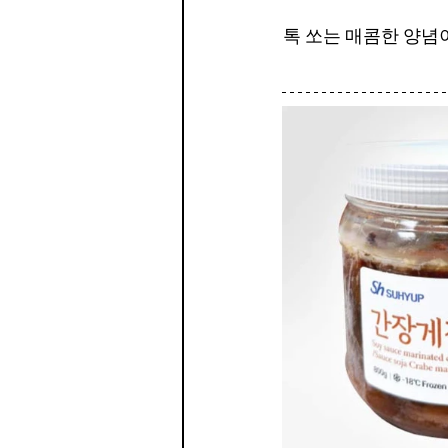
톡 쏘는 매콤한 양념