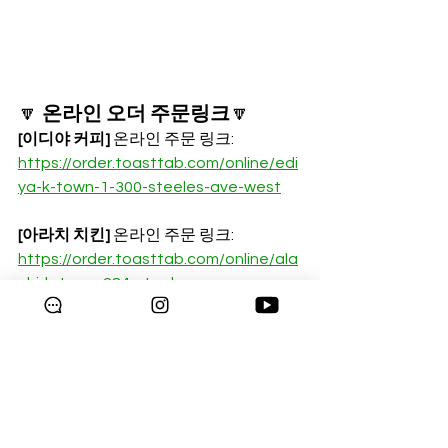
🔽 
온라인 오더 주문링크
🔽
[이디야 커피]
 온라인 주문 링크: 
https://order.toasttab.com/online/edi
ya-k-town-1-300-steeles-ave-west
[아라치 치킨]
 온라인 주문 링크: 
https://order.toasttab.com/online/ala
chi-k-town-284-steeles-ave
*아라치 치킨 온라인 픽업 선주문은 아라
치 치킨 케이타운 플라자점만 가능합니
다. 
아라치 치킨 욕밀점, 옥빌점 픽업 주문은 
각 지점 고객센터를 통해 하실 수 있습니