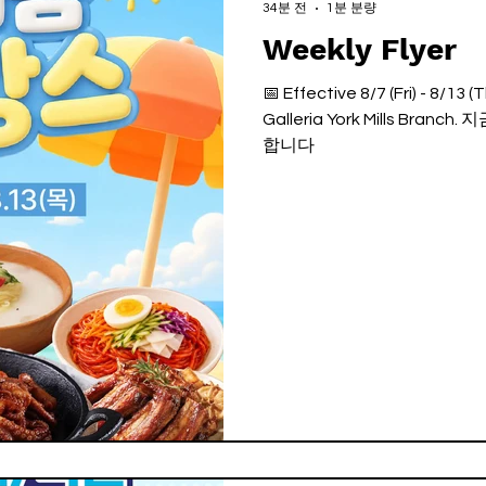
34분 전
1분 분량
Weekly Flyer
📅 Effective 8/7 (Fri) - 8/13
Galleria York Mills Br
합니다