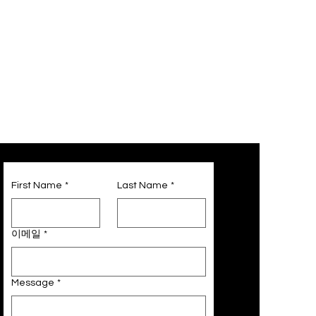
First Name
*
Last Name
*
이메일
*
Message
*