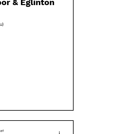
oor & Eglinton
u)
et