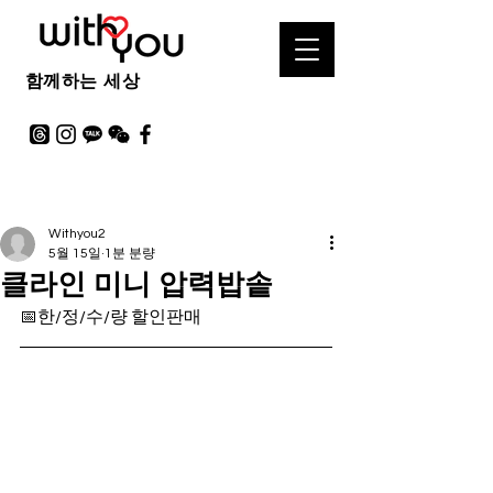
함께하는 세상
Withyou2
5월 15일
1분 분량
클라인 미니 압력밥솥
📅한/정/수/량 할인판매